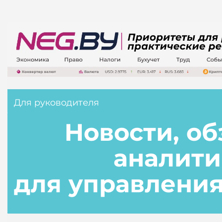
Для руководителя
Новости, об
аналит
для управлени